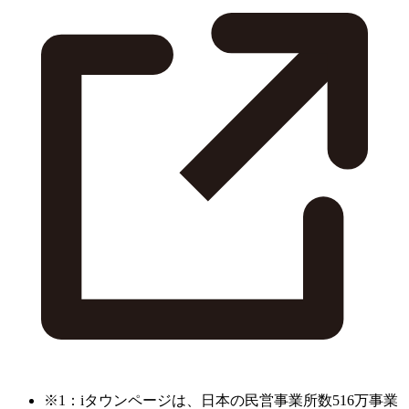
※1：iタウンページは、日本の民営事業所数516万事業