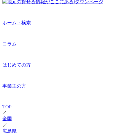
ホーム・検索
コラム
はじめての方
事業主の方
TOP
／
全国
／
広島県