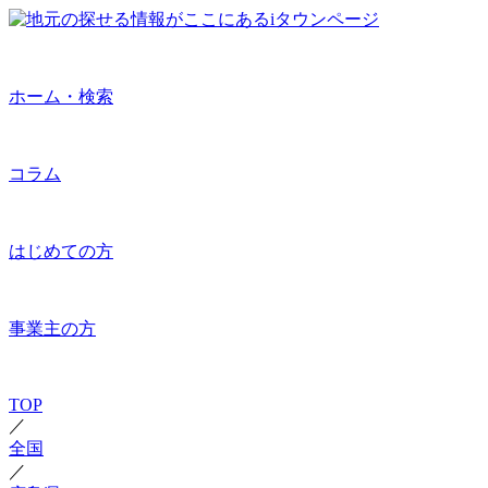
ホーム・検索
コラム
はじめての方
事業主の方
TOP
／
全国
／