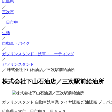
広島県
／
三次市
／
十日市中
／
生活
／
自動車・バイク
／
ガソリンスタンド・洗車・コーティング
／
ガソリンスタンド
／
株式会社下山石油店／三次駅前給油所
株式会社下山石油店／三次駅前給油所
ガソリンスタンド
自動車洗車業
タイヤ販売
灯油販売
プロパ
広島県三次市十日市中３丁目５－３