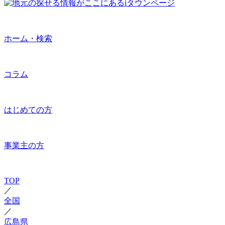
ホーム・検索
コラム
はじめての方
事業主の方
TOP
／
全国
／
広島県