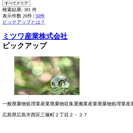
すべてクリア
検索結果:
381
件
表示件数
20件
|
50件
ピックアップとは？
ミツワ産業株式会社
ピックアップ
一般廃棄物処理業
産業廃棄物収集運搬業
産業廃棄物処理業
産
広島県広島市西区三篠町２丁目２－２７