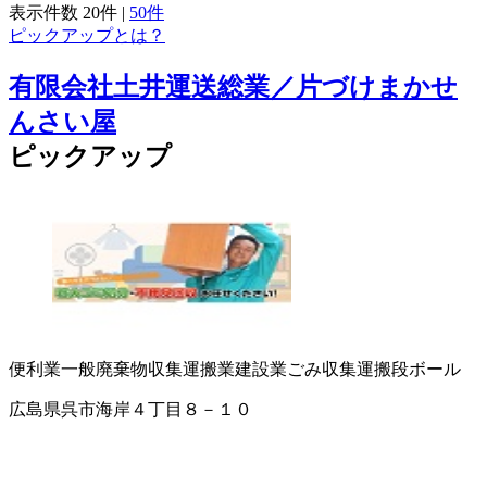
表示件数
20件
|
50件
ピックアップとは？
有限会社土井運送総業／片づけまかせ
んさい屋
ピックアップ
便利業
一般廃棄物収集運搬業
建設業
ごみ収集運搬
段ボール
広島県呉市海岸４丁目８－１０