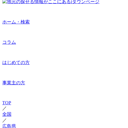
ホーム・検索
コラム
はじめての方
事業主の方
TOP
／
全国
／
広島県