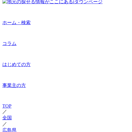
ホーム・検索
コラム
はじめての方
事業主の方
TOP
／
全国
／
広島県