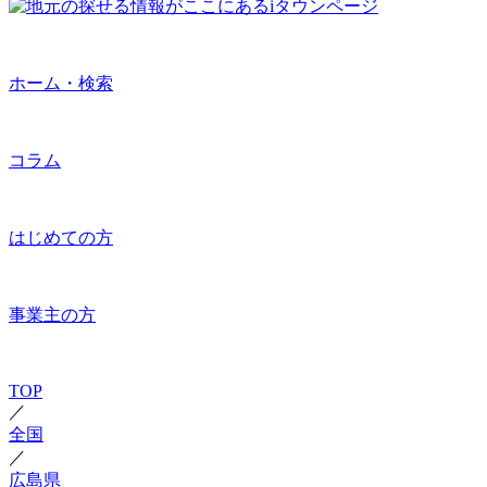
ホーム・検索
コラム
はじめての方
事業主の方
TOP
／
全国
／
広島県