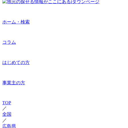
ホーム・検索
コラム
はじめての方
事業主の方
TOP
／
全国
／
広島県