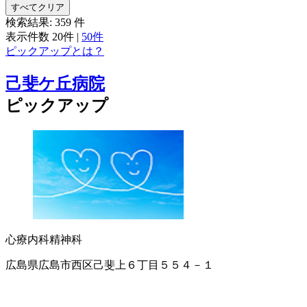
すべてクリア
検索結果:
359
件
表示件数
20件
|
50件
ピックアップとは？
己斐ケ丘病院
ピックアップ
心療内科
精神科
広島県広島市西区己斐上６丁目５５４－１