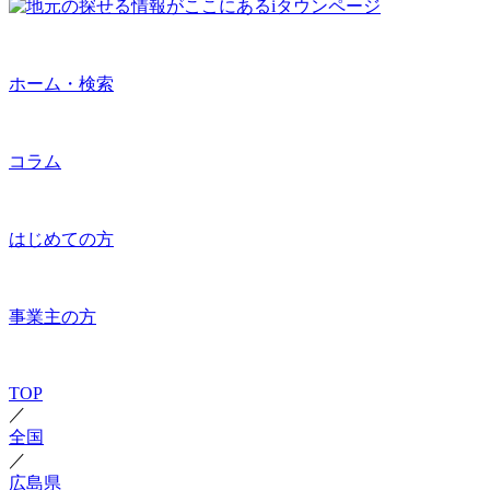
ホーム・検索
コラム
はじめての方
事業主の方
TOP
／
全国
／
広島県