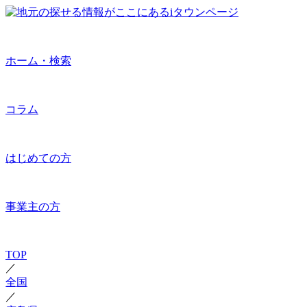
ホーム・検索
コラム
はじめての方
事業主の方
TOP
／
全国
／