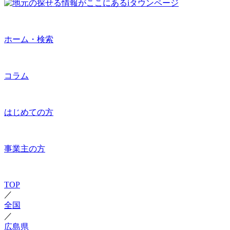
ホーム・検索
コラム
はじめての方
事業主の方
TOP
／
全国
／
広島県