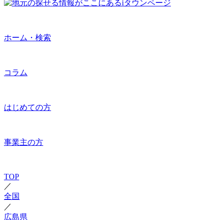
ホーム・検索
コラム
はじめての方
事業主の方
TOP
／
全国
／
広島県