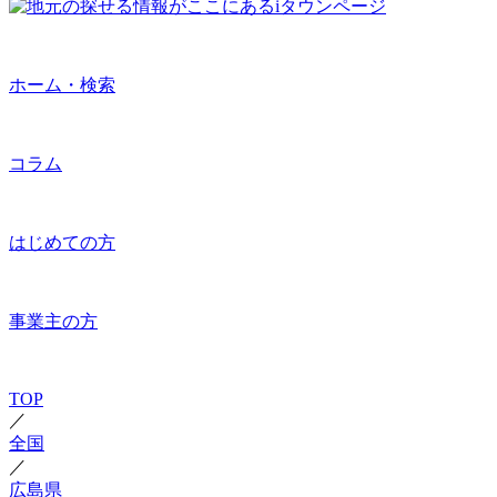
ホーム・検索
コラム
はじめての方
事業主の方
TOP
／
全国
／
広島県