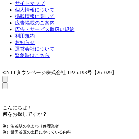
サイトマップ
個人情報について
掲載情報に関して
広告掲載のご案内
広告・サービス取扱い規約
利用規約
お知らせ
運営会社について
緊急時はこちら
©NTTタウンページ株式会社 TP25-193号【261029】
こんにちは！
何をお探しですか？
例）渋谷駅の水まわり修理業者
例）世田谷区の土日にやっている内科