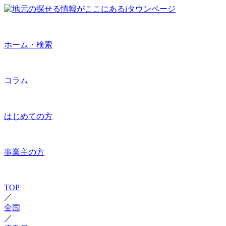
ホーム・検索
コラム
はじめての方
事業主の方
TOP
／
全国
／