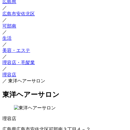
広島県
／
広島市安佐北区
／
可部南
／
生活
／
美容・エステ
／
理容店・毛髪業
／
理容店
／
東洋ヘアーサロン
東洋ヘアーサロン
理容店
広島県広島市安佐北区可部南３丁目４－２