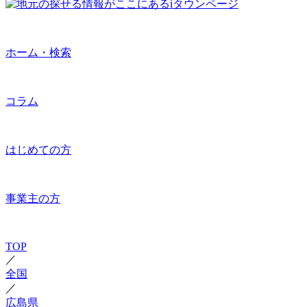
ホーム・検索
コラム
はじめての方
事業主の方
TOP
／
全国
／
広島県