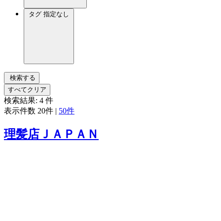
タグ
指定なし
検索する
すべてクリア
検索結果:
4
件
表示件数
20件
|
50件
理髪店ＪＡＰＡＮ