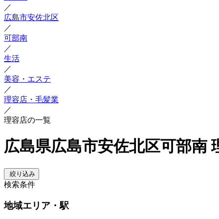
／
広島市安佐北区
／
可部南
／
生活
／
美容・エステ
／
理容店・毛髪業
／
理容店の一覧
広島県広島市安佐北区可部南 
絞り込み
検索条件
地域
エリア・駅