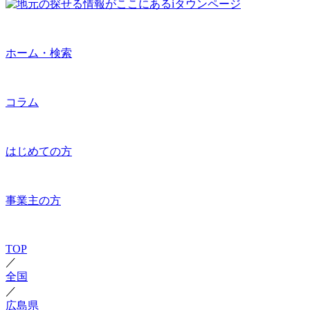
ホーム・検索
コラム
はじめての方
事業主の方
TOP
／
全国
／
広島県