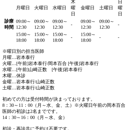
木
日
月曜日
火曜日
水曜日
曜
金曜日
土曜日
曜
日
日
診療
09:00～
09:00～
09:00～
09:00～
09:00～
-
-
時間
12:30
12:30
12:30
12:30
12:30
15:00～
15:00～
15:00～
15:00～
-
-
-
18:00
18:00
18:00
18:00
※曜日別の担当医師
月曜…岩本泰行
火曜…[午前]岩本泰行/岡本百合 [午後]岩本泰行
水曜…[午前]山崎正数 [午後]岩本泰行
木曜…休診
金曜…岩本泰行/山崎正数
土曜…岩本泰行/山崎正数
初めての方は受付時間が決まっております。
8：30～11：00（月～水、金、土）※火曜日午前の岡本百合
医師の初診は2名までです。
14：30～16：00（月～水、金）
初診・再診共に予約は不要です。