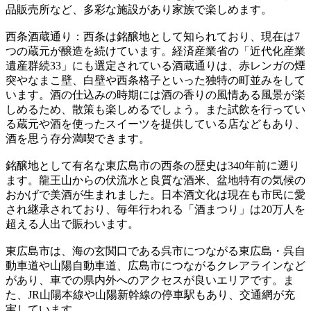
品販売所など、多彩な施設があり家族で楽しめます。
西条酒蔵通り：西条は銘醸地として知られており、現在は7
つの蔵元が醸造を続けています。経済産業省の「近代化産業
遺産群続33」にも選定されている酒蔵通りは、赤レンガの煙
突やなまこ壁、白壁や西条格子といった独特の町並みをして
います。酒の仕込みの時期には酒の香りの風情ある風景が楽
しめるため、散策も楽しめるでしょう。また試飲を行ってい
る蔵元や酒を使ったスイーツを提供している店などもあり、
酒を思う存分満喫できます。
銘醸地として有名な東広島市の西条の歴史は340年前に遡り
ます。龍王山からの伏流水と良質な酒米、盆地特有の気候の
おかげで美酒が生まれました。日本酒文化は現在も市民に愛
され継承されており、毎年行われる「酒まつり」は20万人を
超える人出で賑わいます。
東広島市は、海の玄関口である呉市につながる東広島・呉自
動車道や山陽自動車道、広島市につながるクレアラインなど
があり、車での県内外へのアクセスが良いエリアです。ま
た、JR山陽本線や山陽新幹線の停車駅もあり、交通網が充
実しています。