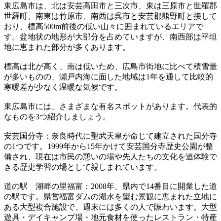
東広島市は、北は安芸高田市と三次市、東は三原市と世羅郡
世羅町、南東は竹原市、南西は呉市と安芸郡熊野町と接して
おり、標高500m前後の低い山々に囲まれているエリアで
す。盆地状の地形が大部分を占めていますが、南西部は平坦
地に恵まれた部分が多くあります。
標高は北が高く、南は低いため、広島市街地に比べて積雪量
が多いものの、瀬戸内海に面した地域は1年を通して比較的
寒暖差が少なく温暖な気候です。
東広島市には、さまざまな有名スポットがあります。代表的
なものを3つ紹介しましょう。
安芸国分寺：奈良時代に聖武天皇が命じて建立された国分寺
の1つです。1999年から15年かけて安芸国分寺歴史公園が整
備され、現在は市民の憩いの場や先人たちの文化を追体験で
きる歴史学習の場として親しまれています。
道の駅 湖畔の里福富：2008年、県内で14番目に開業した道
の駅です。県営福富ダムの湖水を望む景観に恵まれた立地に
ある大型複合施設で、週末には多くの人で賑わいます。大型
遊具・デイキャンプ場・地元食材を使ったレストラン・特産