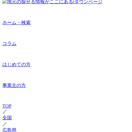
ホーム・検索
コラム
はじめての方
事業主の方
TOP
／
全国
／
広島県