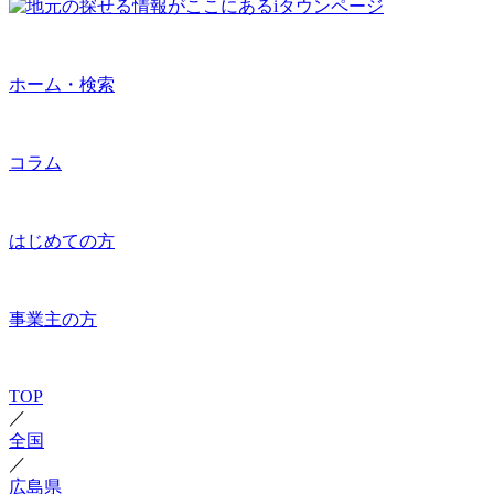
ホーム・検索
コラム
はじめての方
事業主の方
TOP
／
全国
／
広島県