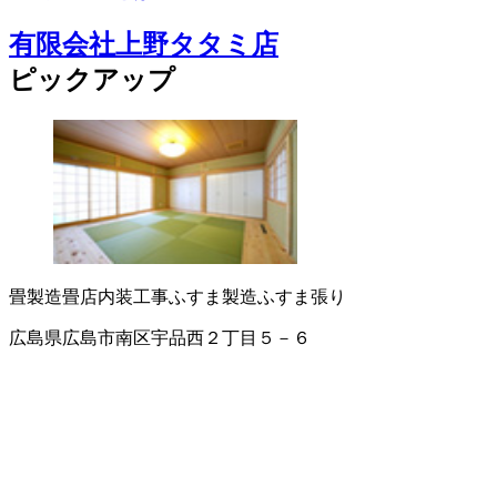
有限会社上野タタミ店
ピックアップ
畳製造
畳店
内装工事
ふすま製造
ふすま張り
広島県広島市南区宇品西２丁目５－６