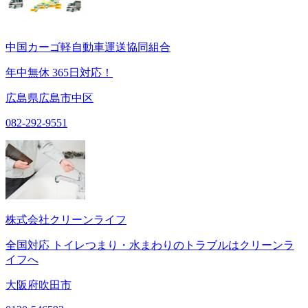
中国カーゴ軽自動車運送協同組合
年中無休 365日対応！
広島県広島市中区
082-292-9551
株式会社クリーンライフ
全国対応 トイレつまり・水まわりのトラブルはクリーンラ
イフへ
大阪府吹田市