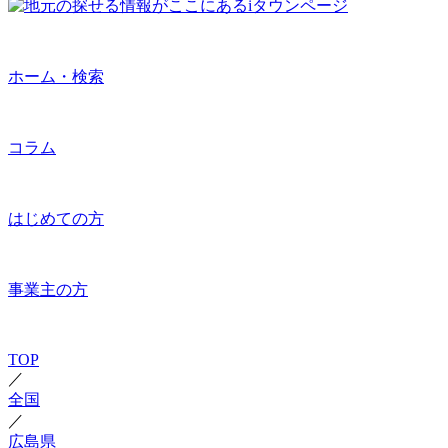
ホーム・検索
コラム
はじめての方
事業主の方
TOP
／
全国
／
広島県