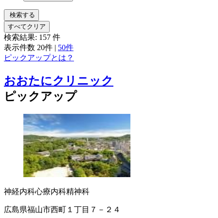
検索する
すべてクリア
検索結果:
157
件
表示件数
20件
|
50件
ピックアップとは？
おおたにクリニック
ピックアップ
神経内科
心療内科
精神科
広島県福山市西町１丁目７－２４