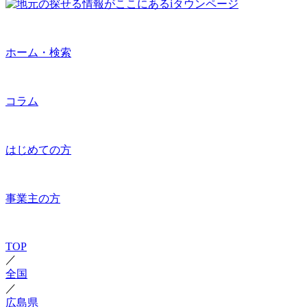
ホーム・検索
コラム
はじめての方
事業主の方
TOP
／
全国
／
広島県