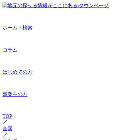
ホーム・検索
コラム
はじめての方
事業主の方
TOP
／
全国
／