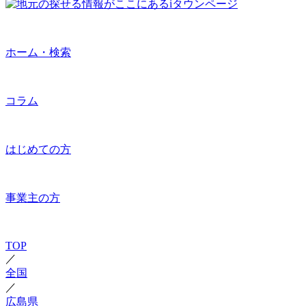
ホーム・検索
コラム
はじめての方
事業主の方
TOP
／
全国
／
広島県