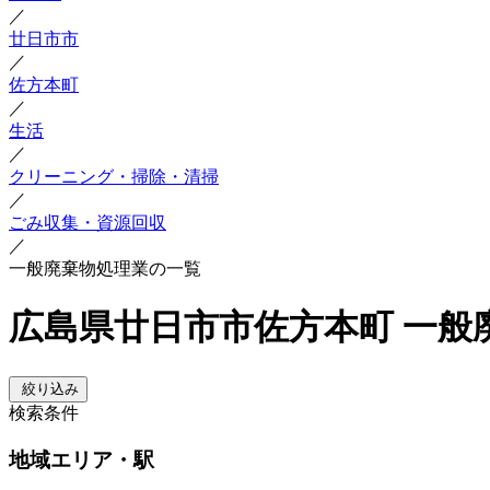
／
廿日市市
／
佐方本町
／
生活
／
クリーニング・掃除・清掃
／
ごみ収集・資源回収
／
一般廃棄物処理業の一覧
広島県廿日市市佐方本町 一般
絞り込み
検索条件
地域
エリア・駅