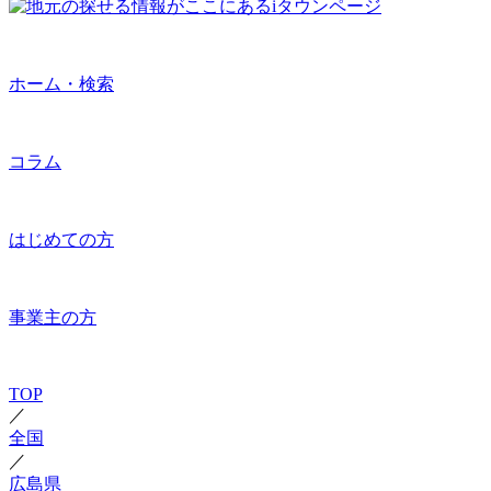
ホーム・検索
コラム
はじめての方
事業主の方
TOP
／
全国
／
広島県