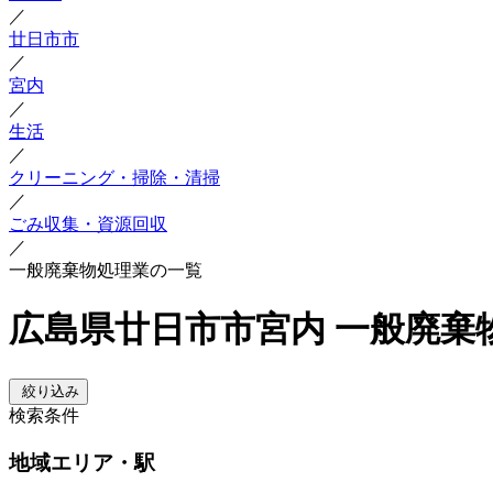
／
廿日市市
／
宮内
／
生活
／
クリーニング・掃除・清掃
／
ごみ収集・資源回収
／
一般廃棄物処理業の一覧
広島県廿日市市宮内 一般廃棄
絞り込み
検索条件
地域
エリア・駅