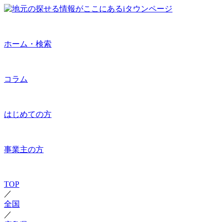
ホーム・検索
コラム
はじめての方
事業主の方
TOP
／
全国
／