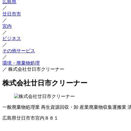
広島県
／
廿日市市
／
宮内
／
ビジネス
／
その他サービス
／
環境・廃棄物処理
／
株式会社廿日市クリーナー
株式会社廿日市クリーナー
一般廃棄物処理業
再生資源回収・卸
産業廃棄物収集運搬業
広島県廿日市市宮内８８１