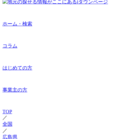
ホーム・検索
コラム
はじめての方
事業主の方
TOP
／
全国
／
広島県