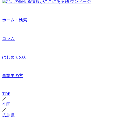
ホーム・検索
コラム
はじめての方
事業主の方
TOP
／
全国
／
広島県