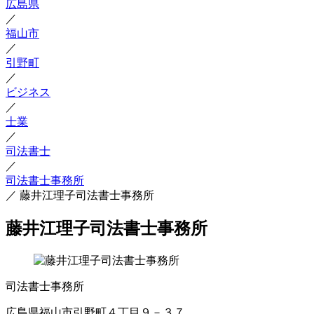
広島県
／
福山市
／
引野町
／
ビジネス
／
士業
／
司法書士
／
司法書士事務所
／
藤井江理子司法書士事務所
藤井江理子司法書士事務所
司法書士事務所
広島県福山市引野町４丁目９－３７