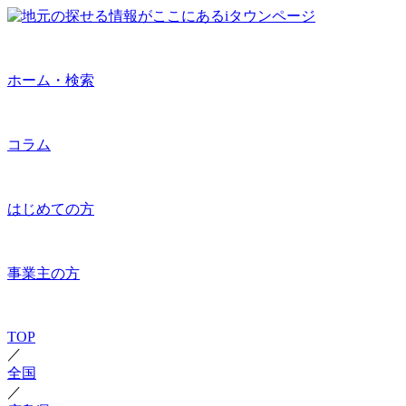
ホーム・検索
コラム
はじめての方
事業主の方
TOP
／
全国
／