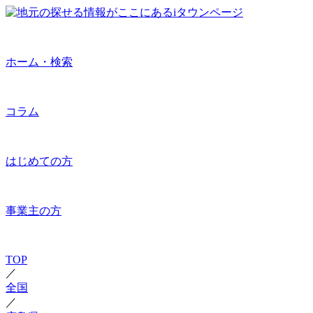
ホーム・検索
コラム
はじめての方
事業主の方
TOP
／
全国
／