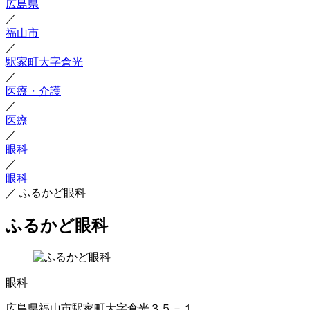
広島県
／
福山市
／
駅家町大字倉光
／
医療・介護
／
医療
／
眼科
／
眼科
／
ふるかど眼科
ふるかど眼科
眼科
広島県福山市駅家町大字倉光３５－１