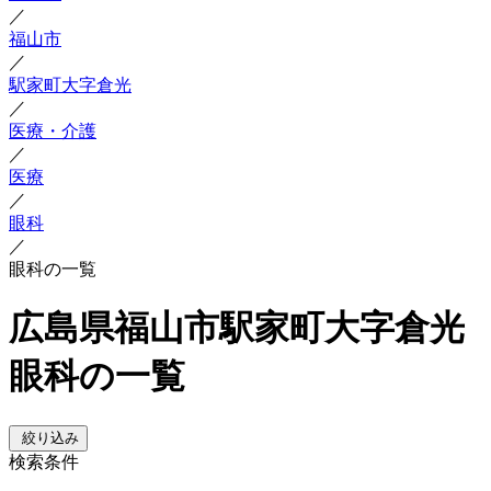
／
福山市
／
駅家町大字倉光
／
医療・介護
／
医療
／
眼科
／
眼科の一覧
広島県福山市駅家町大字倉光
眼科の一覧
絞り込み
検索条件