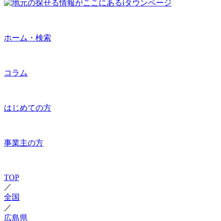
ホーム・検索
コラム
はじめての方
事業主の方
TOP
／
全国
／
広島県