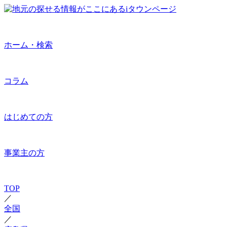
ホーム・検索
コラム
はじめての方
事業主の方
TOP
／
全国
／