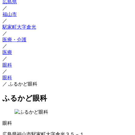
広島県
／
福山市
／
駅家町大字倉光
／
医療・介護
／
医療
／
眼科
／
眼科
／
ふるかど眼科
ふるかど眼科
眼科
広島県福山市駅家町大字倉光３５－１