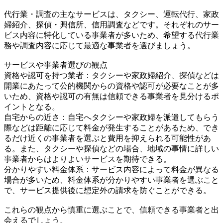
代行業・調査の主なサービスは、タクシー、運転代行、家政
婦紹介、探偵・興信所、信用調査などです。それぞれのサー
ビス内容に特化している事業者が多いため、希望する代行業
務や調査内容に応じて最適な事業者を選びましょう。
サービスや事業者選びの観点
資格や認可を持つ業者：タクシーや家政婦紹介、探偵などは
開業にあたって公的機関からの資格や認可が必要なことが多
いため、資格や認可の有無は信頼できる事業者を見分けるポ
イントとなる。
自宅からの近さ：自宅へタクシーや家政婦を派遣してもらう
際などは距離に応じて料金が発生することがあるため、でき
るだけ近くの事業者を選ぶと費用を抑えられる可能性があ
る。また、タクシーや探偵などの場合、地域の事情に詳しい
事業者からはよりよいサービスを期待できる。
分かりやすい料金体系：サービス内容によって料金が異なる
場合が多いため、料金体系が分かりやすい事業者を選ぶこと
で、サービス提供後に想定外の請求を防ぐことができる。
これらの観点から慎重に選ぶことで、信頼できる事業者と出
会えるでしょう。