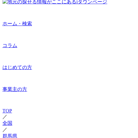
ホーム・検索
コラム
はじめての方
事業主の方
TOP
／
全国
／
群馬県