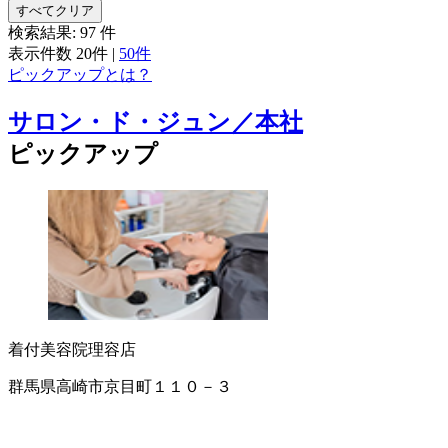
すべてクリア
検索結果:
97
件
表示件数
20件
|
50件
ピックアップとは？
サロン・ド・ジュン／本社
ピックアップ
着付
美容院
理容店
群馬県高崎市京目町１１０－３