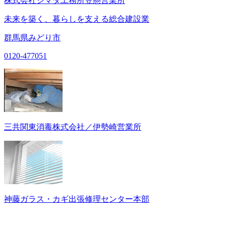
株式会社シマダ工務所笠懸営業所
未来を築く、暮らしを支える総合建設業
群馬県みどり市
0120-477051
三共関東消毒株式会社／伊勢崎営業所
神藤ガラス・カギ出張修理センター本部