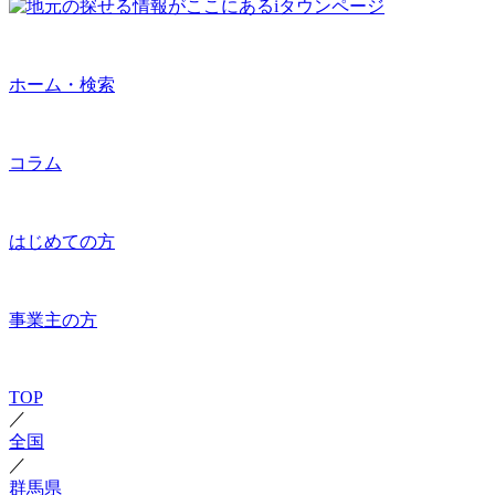
ホーム・検索
コラム
はじめての方
事業主の方
TOP
／
全国
／
群馬県