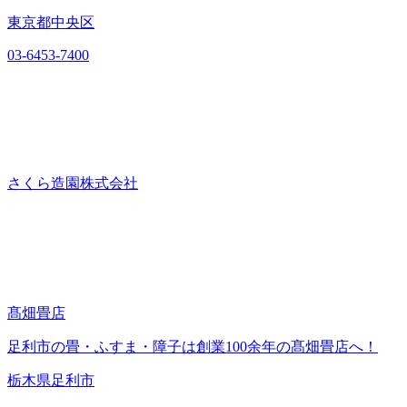
東京都中央区
03-6453-7400
さくら造園株式会社
髙畑畳店
足利市の畳・ふすま・障子は創業100余年の髙畑畳店へ！
栃木県足利市