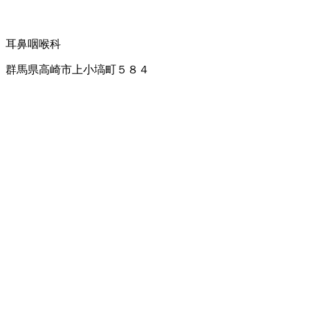
耳鼻咽喉科
群馬県高崎市上小塙町５８４