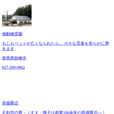
嶺動物霊園
もしもペットが亡くなられたら… 小さな霊達を安らかに導
きます
群馬県前橋市
027-269-9962
髙畑畳店
足利市の畳・ふすま・障子は創業100余年の髙畑畳店へ！