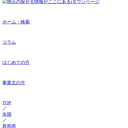
ホーム・検索
コラム
はじめての方
事業主の方
TOP
／
全国
／
群馬県