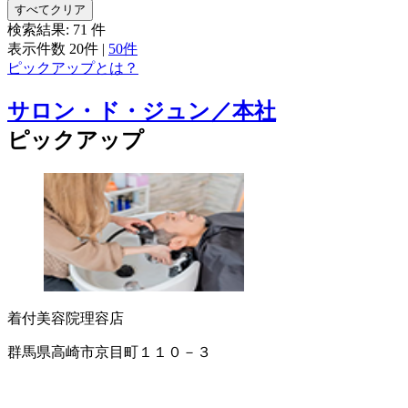
すべてクリア
検索結果:
71
件
表示件数
20件
|
50件
ピックアップとは？
サロン・ド・ジュン／本社
ピックアップ
着付
美容院
理容店
群馬県高崎市京目町１１０－３