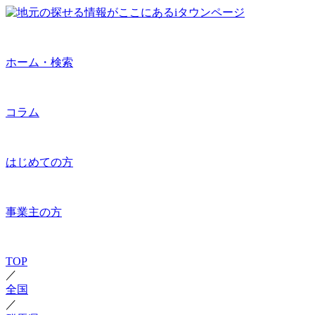
ホーム・検索
コラム
はじめての方
事業主の方
TOP
／
全国
／