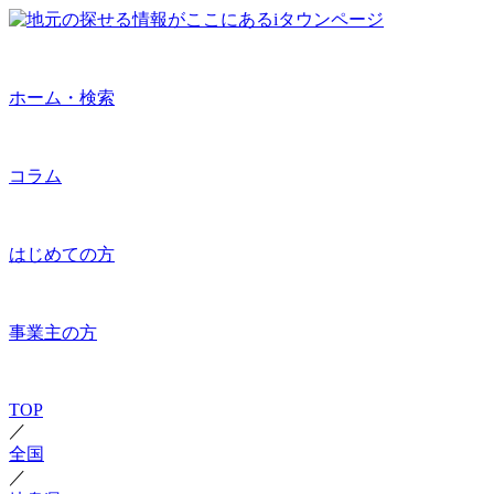
ホーム・検索
コラム
はじめての方
事業主の方
TOP
／
全国
／