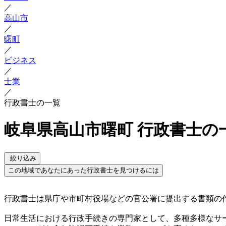
／
高山市
／
曙町
／
ビジネス
／
士業
／
行政書士の一覧
岐阜県高山市曙町 行政書士の
絞り込み
この地域であなたにあった行政書士を見つけるには
行政書士は県庁や市町村役場などの官公署に提出する書類の作
日常生活における行政手続きの専門家として、多種多様なサ