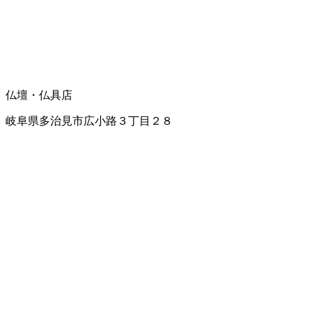
仏壇・仏具店
岐阜県多治見市広小路３丁目２８