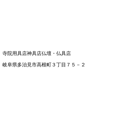
寺院用具店
神具店
仏壇・仏具店
岐阜県多治見市高根町３丁目７５－２