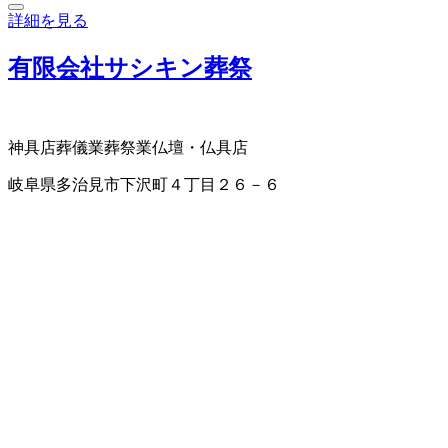
詳細を見る
有限会社サシキン葬祭
神具店
葬儀業
葬祭業
仏壇・仏具店
岐阜県多治見市下沢町４丁目２６－６