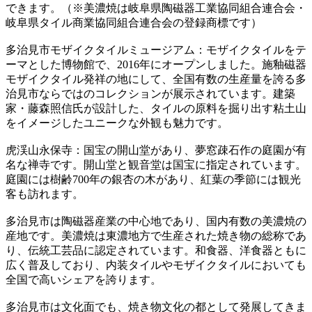
できます。（※美濃焼は岐阜県陶磁器工業協同組合連合会・
岐阜県タイル商業協同組合連合会の登録商標です）
多治見市モザイクタイルミュージアム：モザイクタイルをテ
ーマとした博物館で、2016年にオープンしました。施釉磁器
モザイクタイル発祥の地にして、全国有数の生産量を誇る多
治見市ならではのコレクションが展示されています。建築
家・藤森照信氏が設計した、タイルの原料を掘り出す粘土山
をイメージしたユニークな外観も魅力です。
虎渓山永保寺：国宝の開山堂があり、夢窓疎石作の庭園が有
名な禅寺です。開山堂と観音堂は国宝に指定されています。
庭園には樹齢700年の銀杏の木があり、紅葉の季節には観光
客も訪れます。
多治見市は陶磁器産業の中心地であり、国内有数の美濃焼の
産地です。美濃焼は東濃地方で生産された焼き物の総称であ
り、伝統工芸品に認定されています。和食器、洋食器ともに
広く普及しており、内装タイルやモザイクタイルにおいても
全国で高いシェアを誇ります。
多治見市は文化面でも、焼き物文化の都として発展してきま