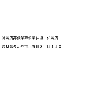
神具店
葬儀業
葬祭業
仏壇・仏具店
岐阜県多治見市上野町３丁目１１０