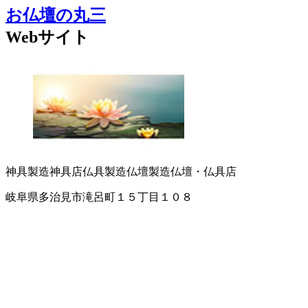
お仏壇の丸三
Webサイト
神具製造
神具店
仏具製造
仏壇製造
仏壇・仏具店
岐阜県多治見市滝呂町１５丁目１０８