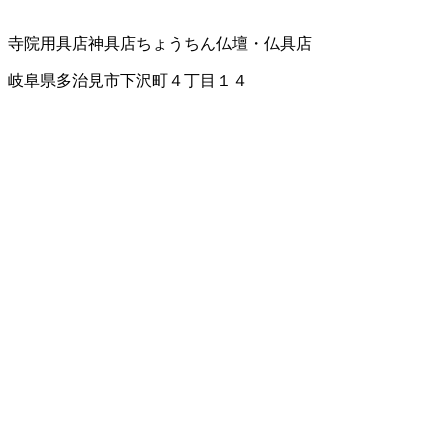
寺院用具店
神具店
ちょうちん
仏壇・仏具店
岐阜県多治見市下沢町４丁目１４