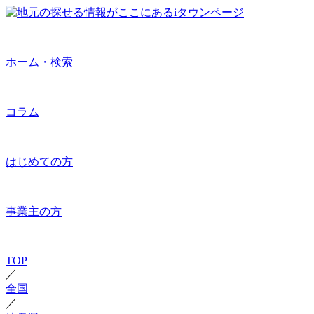
ホーム・検索
コラム
はじめての方
事業主の方
TOP
／
全国
／