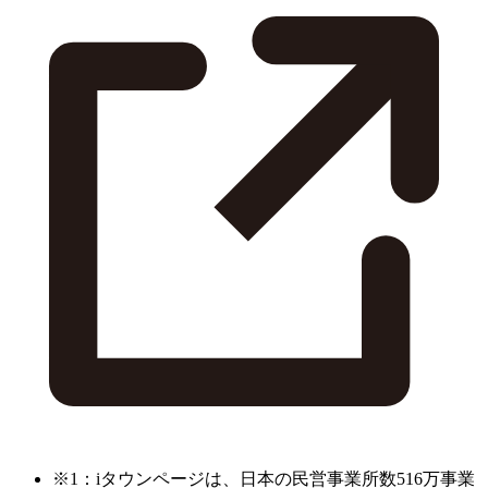
※1：iタウンページは、日本の民営事業所数516万事業