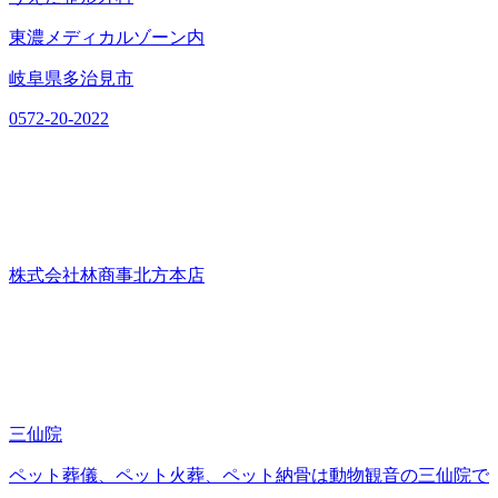
東濃メディカルゾーン内
岐阜県多治見市
0572-20-2022
株式会社林商事北方本店
三仙院
ペット葬儀、ペット火葬、ペット納骨は動物観音の三仙院で