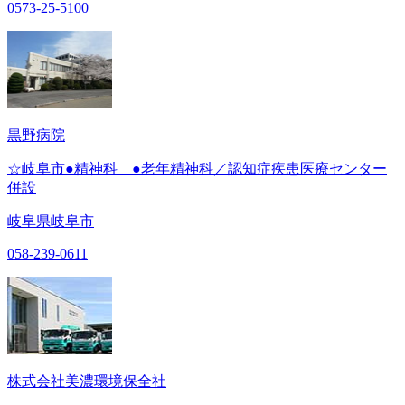
0573-25-5100
黒野病院
☆岐阜市●精神科 ●老年精神科／認知症疾患医療センター
併設
岐阜県岐阜市
058-239-0611
株式会社美濃環境保全社