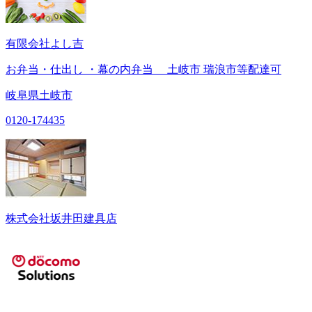
有限会社よし吉
お弁当・仕出し ・幕の内弁当 土岐市 瑞浪市等配達可
岐阜県土岐市
0120-174435
株式会社坂井田建具店