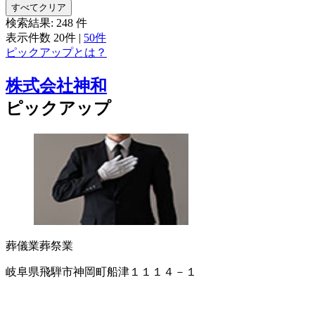
すべてクリア
検索結果:
248
件
表示件数
20件
|
50件
ピックアップとは？
株式会社神和
ピックアップ
葬儀業
葬祭業
岐阜県飛騨市神岡町船津１１１４－１