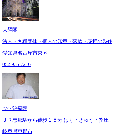
大耀閣
法人・各種団体・個人の印章・落款・花押の製作
愛知県名古屋市東区
052-935-7216
ツゲ治療院
ＪＲ恵那駅から徒歩１５分 はり・きゅう・指圧
岐阜県恵那市