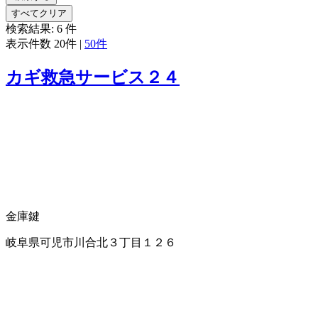
すべてクリア
検索結果:
6
件
表示件数
20件
|
50件
カギ救急サービス２４
金庫
鍵
岐阜県可児市川合北３丁目１２６