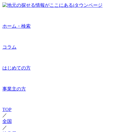
ホーム・検索
コラム
はじめての方
事業主の方
TOP
／
全国
／