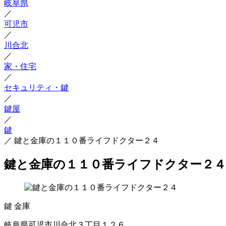
岐阜県
／
可児市
／
川合北
／
家・住宅
／
セキュリティ・鍵
／
鍵屋
／
鍵
／
鍵と金庫の１１０番ライフドクター２４
鍵と金庫の１１０番ライフドクター２４
鍵
金庫
岐阜県可児市川合北３丁目１２６