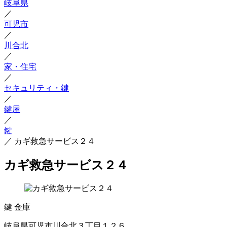
岐阜県
／
可児市
／
川合北
／
家・住宅
／
セキュリティ・鍵
／
鍵屋
／
鍵
／
カギ救急サービス２４
カギ救急サービス２４
鍵
金庫
岐阜県可児市川合北３丁目１２６