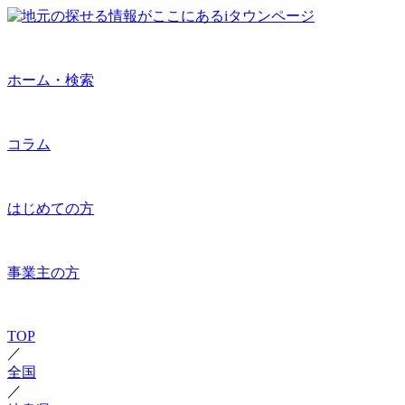
ホーム・検索
コラム
はじめての方
事業主の方
TOP
／
全国
／