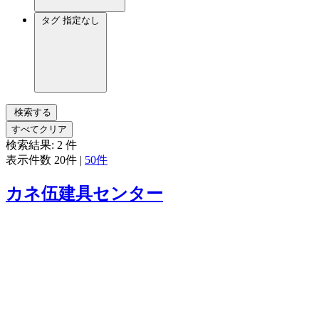
タグ
指定なし
検索する
すべてクリア
検索結果:
2
件
表示件数
20件
|
50件
カネ伍建具センター