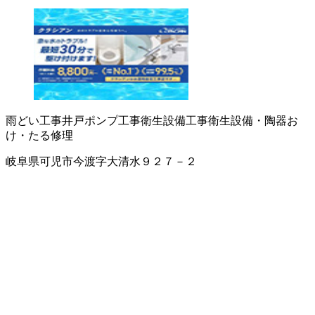
雨どい工事
井戸ポンプ工事
衛生設備工事
衛生設備・陶器
お
け・たる修理
岐阜県可児市今渡字大清水９２７－２