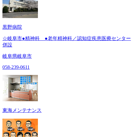
黒野病院
☆岐阜市●精神科 ●老年精神科／認知症疾患医療センター
併設
岐阜県岐阜市
058-239-0611
東海メンテナンス