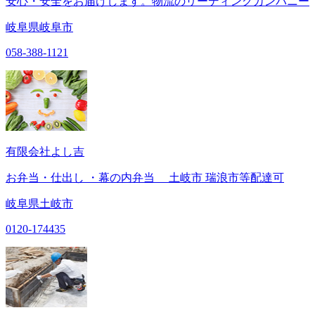
安心・安全をお届けします。物流のリーディングカンパニー
岐阜県岐阜市
058-388-1121
有限会社よし吉
お弁当・仕出し ・幕の内弁当 土岐市 瑞浪市等配達可
岐阜県土岐市
0120-174435