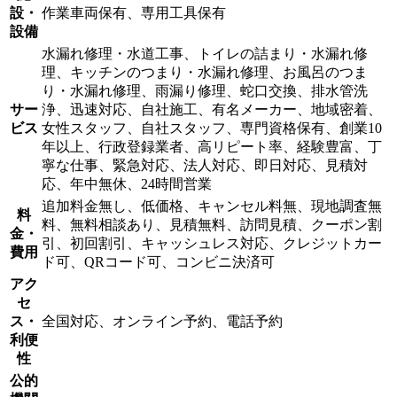
設・
作業車両保有、専用工具保有
設備
水漏れ修理・水道工事、トイレの詰まり・水漏れ修
理、キッチンのつまり・水漏れ修理、お風呂のつま
り・水漏れ修理、雨漏り修理、蛇口交換、排水管洗
サー
浄、迅速対応、自社施工、有名メーカー、地域密着、
ビス
女性スタッフ、自社スタッフ、専門資格保有、創業10
年以上、行政登録業者、高リピート率、経験豊富、丁
寧な仕事、緊急対応、法人対応、即日対応、見積対
応、年中無休、24時間営業
追加料金無し、低価格、キャンセル料無、現地調査無
料
料、無料相談あり、見積無料、訪問見積、クーポン割
金・
引、初回割引、キャッシュレス対応、クレジットカー
費用
ド可、QRコード可、コンビニ決済可
アク
セ
ス・
全国対応、オンライン予約、電話予約
利便
性
公的