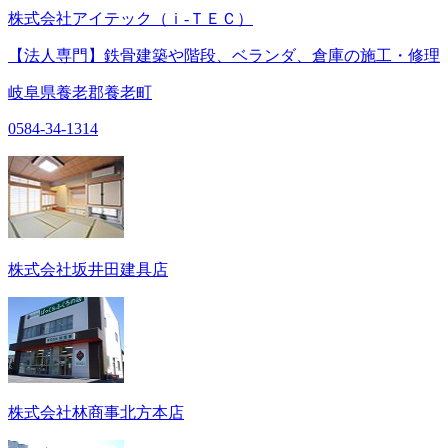
株式会社アイテック（ｉ‐ＴＥＣ）
【法人専門】鉄骨建築や階段、ベランダ、倉庫の施工・修理
岐阜県養老郡養老町
0584-34-1314
株式会社坂井田建具店
株式会社林商事北方本店