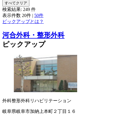
すべてクリア
検索結果:
249
件
表示件数
20件
|
50件
ピックアップとは？
河合外科・整形外科
ピックアップ
外科
整形外科
リハビリテーション
岐阜県岐阜市加納上本町２丁目１６