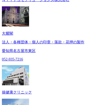
大耀閣
法人・各種団体・個人の印章・落款・花押の製作
愛知県名古屋市東区
052-935-7216
操健康クリニック