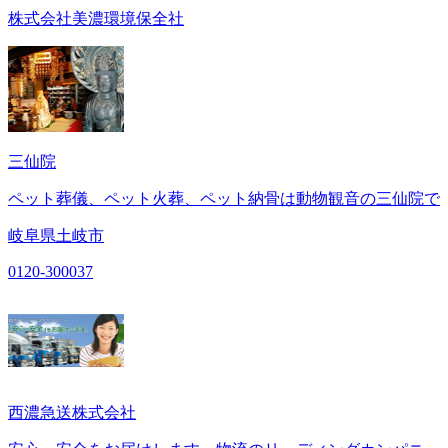
株式会社美濃環境保全社
三仙院
ペット葬儀、ペット火葬、ペット納骨は動物観音の三仙院で
岐阜県土岐市
0120-300037
西濃急送株式会社