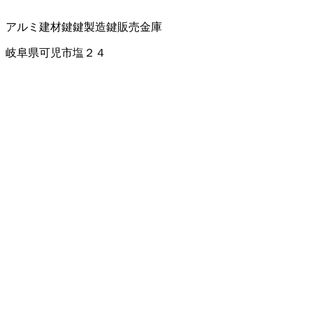
アルミ建材
鍵
鍵製造
鍵販売
金庫
岐阜県可児市塩２４