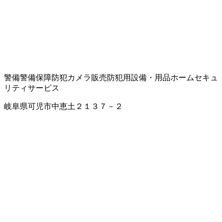
警備
警備保障
防犯カメラ販売
防犯用設備・用品
ホームセキュ
リティサービス
岐阜県可児市中恵土２１３７－２