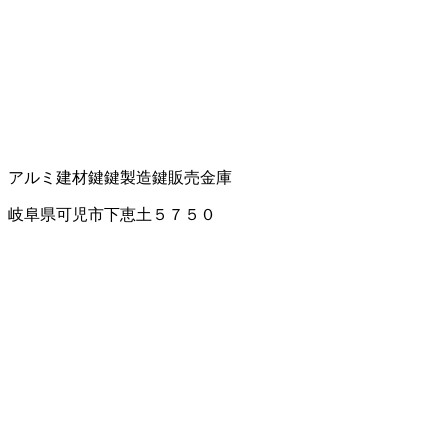
アルミ建材
鍵
鍵製造
鍵販売
金庫
岐阜県可児市下恵土５７５０