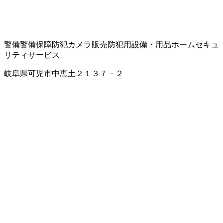
警備
警備保障
防犯カメラ販売
防犯用設備・用品
ホームセキュ
リティサービス
岐阜県可児市中恵土２１３７－２