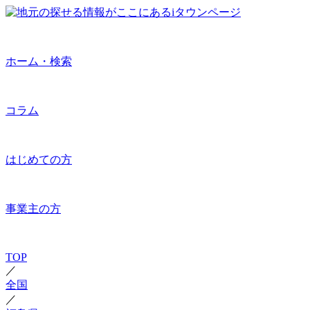
ホーム・検索
コラム
はじめての方
事業主の方
TOP
／
全国
／