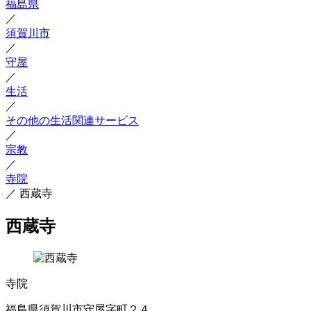
福島県
／
須賀川市
／
守屋
／
生活
／
その他の生活関連サービス
／
宗教
／
寺院
／
西蔵寺
西蔵寺
寺院
福島県須賀川市守屋字町２４