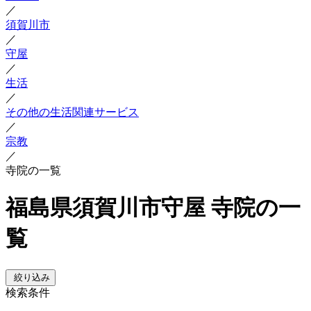
／
須賀川市
／
守屋
／
生活
／
その他の生活関連サービス
／
宗教
／
寺院の一覧
福島県須賀川市守屋 寺院の一
覧
絞り込み
検索条件