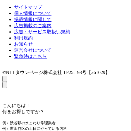
サイトマップ
個人情報について
掲載情報に関して
広告掲載のご案内
広告・サービス取扱い規約
利用規約
お知らせ
運営会社について
緊急時はこちら
©NTTタウンページ株式会社 TP25-193号【261029】
こんにちは！
何をお探しですか？
例）渋谷駅の水まわり修理業者
例）世田谷区の土日にやっている内科